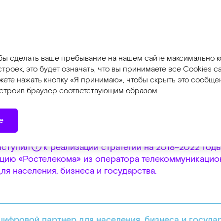
Инструменты
тчет 2018
Отчет об устойчивом развит
обы сделать ваше пребывание на нашем сайте максимально 
роек, это будет означать, что вы принимаете все Cookies 
можете нажать кнопку «Я принимаю», чтобы скрыть это сообщ
вития
астроив браузер соответствующим образом.
ития
е
иступил
к реализации стратегии на
2018–2022
год
цию «Ростелекома» из оператора телекоммуникацио
ля населения, бизнеса и государства.
цифровой партнер для населения, бизнеса и госуда