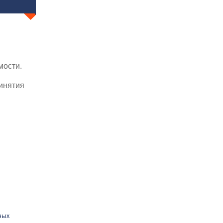
мости.
инятия
ных