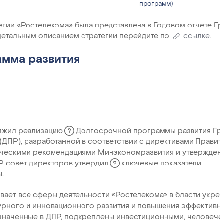
программ)
егии «Ростелекома» была представлена в Годовом отчете 
 детальным описанием стратегии перейдите по
ссылке
.
амма развития
олжил реализацию
Долгосрочной программы развития
Г
(ДПР), разработанной в соответствии с директивами Прави
ическими рекомендациями Минэкономразвития и утвержде
ПР совет директоров утвердил
ключевые показатели
.
ает все сферы деятельности «Ростелекома» в бласти укр
урного и инновационного развития и повышения эффектив
означенные в ДПР, подкреплены инвестиционными, челове