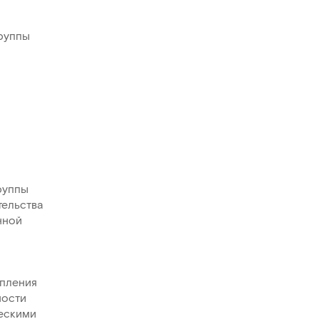
Группы
руппы
тельства
нной
епления
ности
ческими