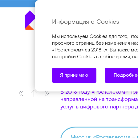
Информация о Cookies
Годовой о
Мы используем Cookies для того, чт
просмотр страниц без изменения наст
«Ростелеком» за 2018 г.». Вы также 
Портрет компании
Стратегия раз
настройки Cookies в любое время, н
Стратегия разв
Я принимаю
Подробне
В 2018 году «Ростелеком» пр
направленной на трансформа
услуг в цифрового партнера д
Миссия: «Ростелеком» – 