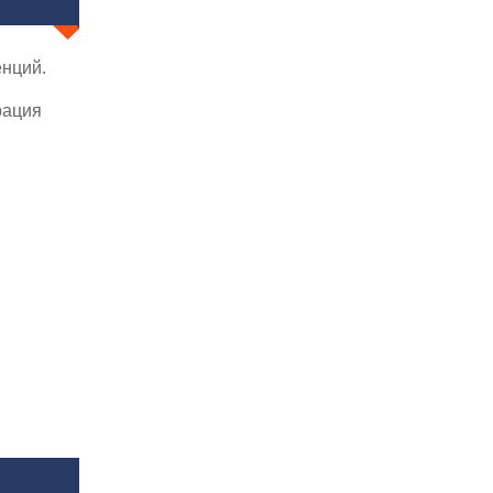
нций.
рация